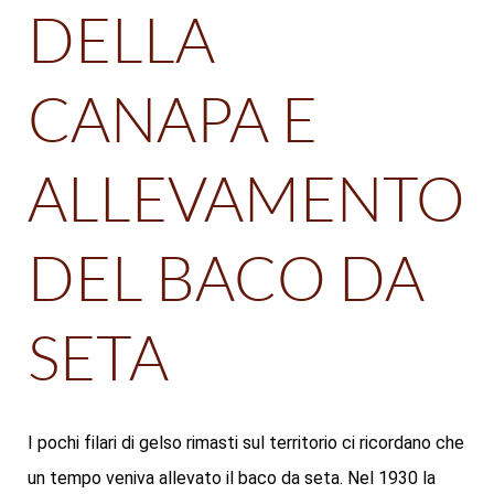
DELLA
CANAPA E
ALLEVAMENTO
DEL BACO DA
SETA
I pochi filari di gelso rimasti sul territorio ci ricordano che
un tempo veniva allevato il baco da seta. Nel 1930 la