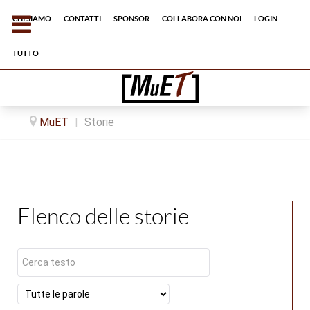
Chi siamo
Contatti
Sponsor
Collabora con noi
Login
tutto
MuET
|
Storie
Elenco delle storie