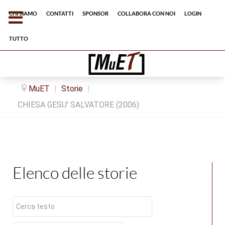
Chi siamo
Contatti
Sponsor
Collabora con noi
Login
tutto
MuET
|
Storie
|
CHIESA GESU' SALVATORE (2006)
Elenco delle storie