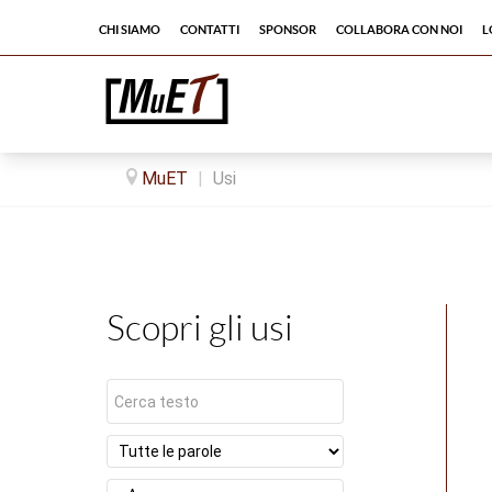
Chi siamo
Contatti
Sponsor
Collabora con noi
L
MuET
|
Usi
Scopri gli usi