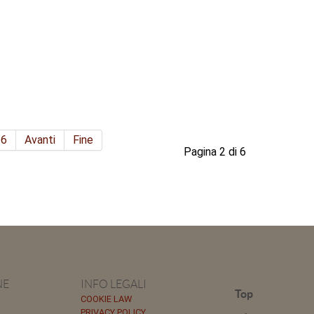
6
Avanti
Fine
Pagina 2 di 6
NE
INFO LEGALI
Top
COOKIE LAW
PRIVACY POLICY