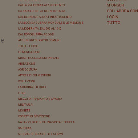
SPONSOR
DALLA PREISTORIA ALL'OTTOCENTO
COLLABORA CON
DA NAPOLEONE AL REGNO D'ITALIA
LOGIN
DAL REGNO D'ITALIA A FINE OTTOCENTO
TUTTO
LA SECONDA GUERRA MONDIALE E LE MEMORIE
LA MODERNITÀ, DAL 900 AL 1940
DAL DOPOGUERRA AD OGGI
le
ALCUNI PRESUPPOSTI COMUNI
TUTTE LE COSE
LE NOSTRE COSE
MUSEI E COLLEZIONI PRIVATE
ABITAZIONE
AGRICOLTURA
ATTREZZI DEI MESTIERI
COLLEZIONI
LA CUCINA E IL CIBO
LIBRI
MEZZI DI TRASPORTO E LAVORO
MILITARIA
MONETE
OGGETTI DI DEVOZIONE
RAGAZZI, GIOCHI DI UNA VOLTA E SCUOLA
SARTORIA
SERRATURE LUCCHETTI E CHIAVI