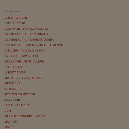
MUSEO
LE NOSTRE STORIE
TUTTE LE STORIE
DALLA PREISTORIA ALL'OTTOCENTO
DA NAPOLEONE AL REGNO D'ITALIA
DAL REGNO D'ITALIA A FINE OTTOCENTO
LA SECONDA GUERRA MONDIALE E LE MEMORIE
LA MODERNITÀ, DAL 900 AL 1940
DAL DOPOGUERRA AD OGGI
ALCUNI PRESUPPOSTI COMUNI
TUTTE LE COSE
LE NOSTRE COSE
MUSEI E COLLEZIONI PRIVATE
ABITAZIONE
AGRICOLTURA
ATTREZZI DEI MESTIERI
COLLEZIONI
LA CUCINA E IL CIBO
LIBRI
MEZZI DI TRASPORTO E LAVORO
MILITARIA
MONETE