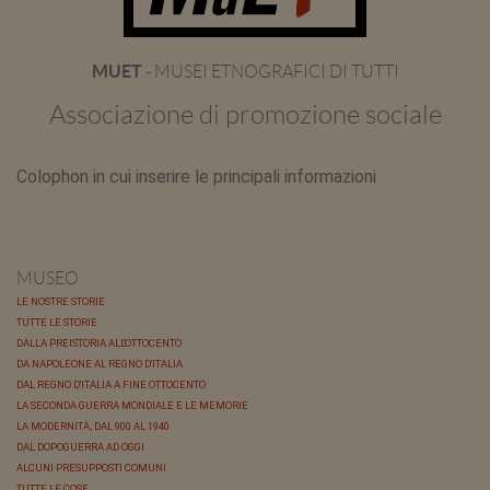
MUET
- MUSEI ETNOGRAFICI DI TUTTI
Associazione di promozione sociale
Colophon in cui inserire le principali informazioni
MUSEO
LE NOSTRE STORIE
TUTTE LE STORIE
DALLA PREISTORIA ALL'OTTOCENTO
DA NAPOLEONE AL REGNO D'ITALIA
DAL REGNO D'ITALIA A FINE OTTOCENTO
LA SECONDA GUERRA MONDIALE E LE MEMORIE
LA MODERNITÀ, DAL 900 AL 1940
DAL DOPOGUERRA AD OGGI
ALCUNI PRESUPPOSTI COMUNI
TUTTE LE COSE