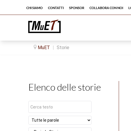
Chi siamo
Contatti
Sponsor
Collabora con noi
L
MuET
|
Storie
Elenco delle storie