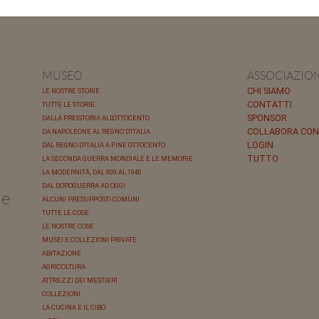
MUSEO
ASSOCIAZIO
CHI SIAMO
LE NOSTRE STORIE
CONTATTI
TUTTE LE STORIE
SPONSOR
DALLA PREISTORIA ALL'OTTOCENTO
COLLABORA CON
DA NAPOLEONE AL REGNO D'ITALIA
LOGIN
DAL REGNO D'ITALIA A FINE OTTOCENTO
TUTTO
LA SECONDA GUERRA MONDIALE E LE MEMORIE
LA MODERNITÀ, DAL 900 AL 1940
DAL DOPOGUERRA AD OGGI
le
ALCUNI PRESUPPOSTI COMUNI
TUTTE LE COSE
LE NOSTRE COSE
MUSEI E COLLEZIONI PRIVATE
ABITAZIONE
AGRICOLTURA
ATTREZZI DEI MESTIERI
COLLEZIONI
LA CUCINA E IL CIBO