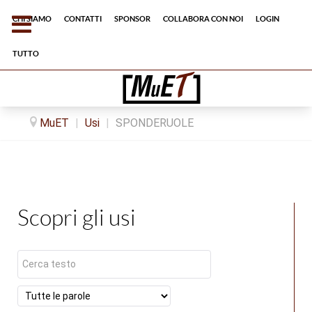
Chi siamo
Contatti
Sponsor
Collabora con noi
Login
tutto
MuET
|
Usi
|
SPONDERUOLE
Scopri gli usi