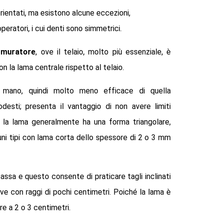
orientati, ma esistono alcune eccezioni,
ratori, i cui denti sono simmetrici.
 muratore
, ove il telaio, molto più essenziale, è
on la lama centrale rispetto al telaio.
mano, quindi molto meno efficace di quella
esti; presenta il vantaggio di non avere limiti
e la lama generalmente ha una forma triangolare,
uni tipi con lama corta dello spessore di 2 o 3 mm
assa e questo consente di praticare tagli inclinati
ve con raggi di pochi centimetri. Poiché la lama è
re a 2 o 3 centimetri.