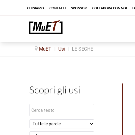
Chi siamo
Contatti
Sponsor
Collabora con noi
L
MuET
|
Usi
|
LE SEGHE
Scopri gli usi