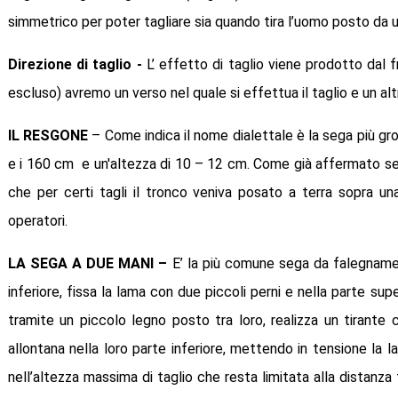
simmetrico per poter tagliare sia quando tira l’uomo posto da un 
Direzione di taglio -
L’ effetto di taglio viene prodotto dal f
escluso) avremo un verso nel quale si effettua il taglio e un alt
IL RESGONE
– Come indica il nome dialettale è la sega più gro
e i 160 cm e un'altezza di 10 – 12 cm. Come già affermato serve
che per certi tagli il tronco veniva posato a terra sopra un
operatori.
LA SEGA A DUE MANI –
E’ la più comune sega da falegname 
inferiore, fissa la lama con due piccoli perni e nella parte su
tramite un piccolo legno posto tra loro, realizza un tirante 
allontana nella loro parte inferiore, mettendo in tensione la
nell’altezza massima di taglio che resta limitata alla distanza