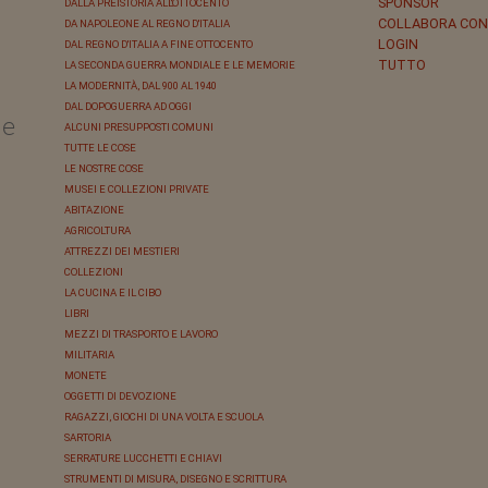
SPONSOR
DALLA PREISTORIA ALL'OTTOCENTO
COLLABORA CON
DA NAPOLEONE AL REGNO D'ITALIA
LOGIN
DAL REGNO D'ITALIA A FINE OTTOCENTO
TUTTO
LA SECONDA GUERRA MONDIALE E LE MEMORIE
LA MODERNITÀ, DAL 900 AL 1940
DAL DOPOGUERRA AD OGGI
le
ALCUNI PRESUPPOSTI COMUNI
TUTTE LE COSE
LE NOSTRE COSE
MUSEI E COLLEZIONI PRIVATE
ABITAZIONE
AGRICOLTURA
ATTREZZI DEI MESTIERI
COLLEZIONI
LA CUCINA E IL CIBO
LIBRI
MEZZI DI TRASPORTO E LAVORO
MILITARIA
MONETE
OGGETTI DI DEVOZIONE
RAGAZZI, GIOCHI DI UNA VOLTA E SCUOLA
SARTORIA
SERRATURE LUCCHETTI E CHIAVI
STRUMENTI DI MISURA, DISEGNO E SCRITTURA