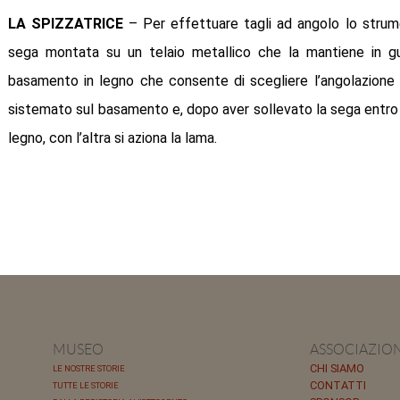
LA SPIZZATRICE
– Per effettuare tagli ad angolo lo strum
sega montata su un telaio metallico che la mantiene in guid
basamento in legno che consente di scegliere l’angolazione d
sistemato sul basamento e, dopo aver sollevato la sega entro i
legno, con l’altra si aziona la lama.
MUSEO
ASSOCIAZIO
CHI SIAMO
LE NOSTRE STORIE
CONTATTI
TUTTE LE STORIE