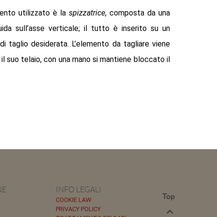
ento utilizzato è la
spizzatrice
, composta da una
a sull’asse verticale; il tutto è inserito su un
i taglio desiderata. L’elemento da tagliare viene
l suo telaio, con una mano si mantiene bloccato il
NE
INFO LEGALI
Top
COOKIE LAW
PRIVACY POLICY