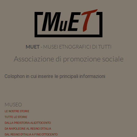
помогает
пользователям
получать
стабильный
вход
MUET
- MUSEI ETNOGRAFICI DI TUTTI
Associazione di promozione sociale
Colophon in cui inserire le principali informazioni
MUSEO
LE NOSTRE STORIE
TUTTE LE STORIE
DALLA PREISTORIA ALL'OTTOCENTO
DA NAPOLEONE AL REGNO D'ITALIA
DAL REGNO D'ITALIA A FINE OTTOCENTO