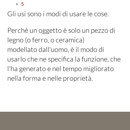
5
Gli usi sono i modi di usare le cose.
Perchè un oggetto è solo un pezzo di
legno (o ferro, o ceramica)
modellato dall'uomo, è il modo di
usarlo che ne specifica la funzione, che
l'ha generato e nel tempo migliorato
nella forma e nelle proprietà.
Gioca ai
casino non AAMS
! Dopotutto, qui puoi vincere
Переход
molto semplicemente...
через
pin
up