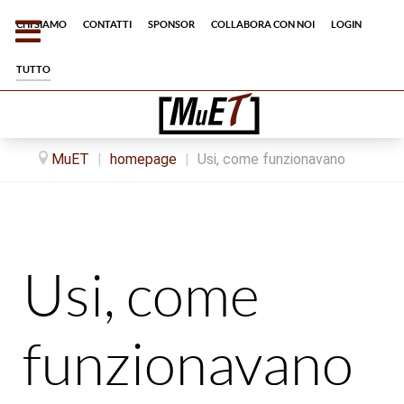
Chi siamo
Contatti
Sponsor
Collabora con noi
Login
tutto
MuET
|
homepage
|
Usi, come funzionavano
Usi, come
funzionavano