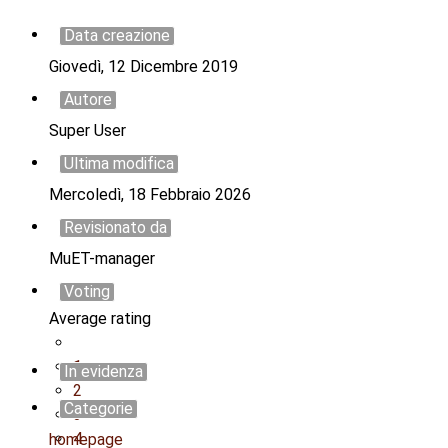
Data creazione
Giovedì, 12 Dicembre 2019
Autore
Super User
Ultima modifica
Mercoledì, 18 Febbraio 2026
Revisionato da
MuET-manager
Voting
Average rating
1
In evidenza
2
Categorie
3
4
homepage