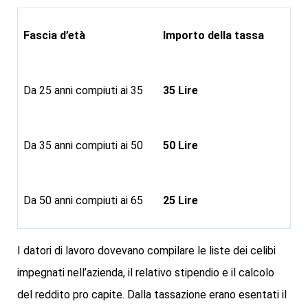
Det tar bare noen få sekunder å starte din
Neon54
Fascia d’età
Importo della tassa
registrering
og få tilgang til et av de beste
spillutvalgene på nettet. Prosessen er designet for å
Da 25 anni compiuti ai 35
35 Lire
være så enkel som mulig, slik at du raskt kan komme i
gang med det som er gøy. Som medlem får du tilgang til
eksklusive turneringer og personlige bonustilbud som er
Da 35 anni compiuti ai 50
50 Lire
skreddersydd for din smak. Opprett din konto i dag og ta
del i et fargerikt spillsamfunn.
Da 50 anni compiuti ai 65
25 Lire
I datori di lavoro dovevano compilare le liste dei celibi
impegnati nell’azienda, il relativo stipendio e il calcolo
del reddito pro capite. Dalla tassazione erano esentati il