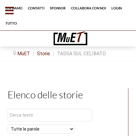
Chi siamo
Contatti
Sponsor
Collabora con noi
Login
tutto
MuET
|
Storie
|
TASSA SUL CELIBATO
Elenco delle storie