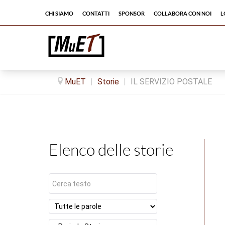
Chi siamo
Contatti
Sponsor
Collabora con noi
L
MuET
|
Storie
|
IL SERVIZIO POSTALE
Elenco delle storie