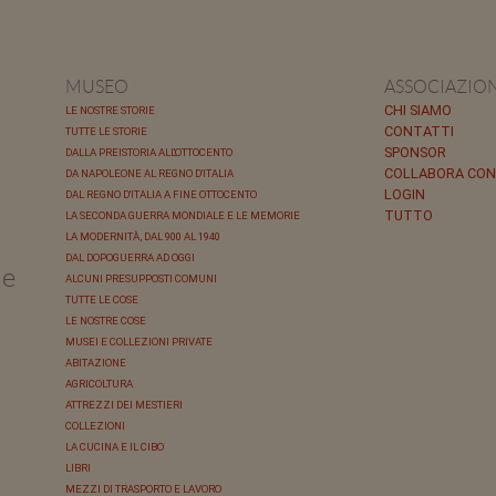
MUSEO
ASSOCIAZIO
CHI SIAMO
LE NOSTRE STORIE
CONTATTI
TUTTE LE STORIE
SPONSOR
DALLA PREISTORIA ALL'OTTOCENTO
COLLABORA CON
DA NAPOLEONE AL REGNO D'ITALIA
LOGIN
DAL REGNO D'ITALIA A FINE OTTOCENTO
TUTTO
LA SECONDA GUERRA MONDIALE E LE MEMORIE
LA MODERNITÀ, DAL 900 AL 1940
DAL DOPOGUERRA AD OGGI
le
ALCUNI PRESUPPOSTI COMUNI
TUTTE LE COSE
LE NOSTRE COSE
MUSEI E COLLEZIONI PRIVATE
ABITAZIONE
AGRICOLTURA
ATTREZZI DEI MESTIERI
COLLEZIONI
LA CUCINA E IL CIBO
LIBRI
MEZZI DI TRASPORTO E LAVORO