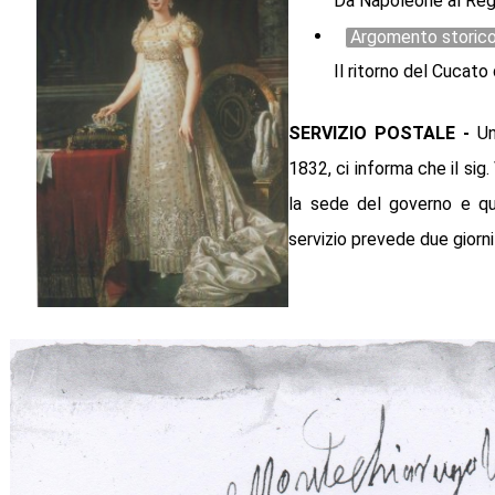
Da Napoleone al Regn
Argomento storic
Il ritorno del Cucato
SERVIZIO POSTALE -
Un
1832, ci informa che il sig.
la sede del governo e q
servizio prevede due giorn