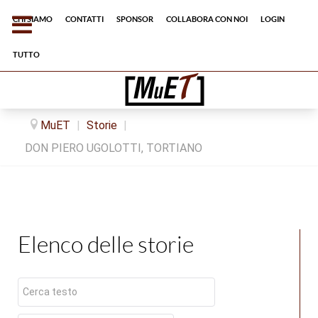
Chi siamo
Contatti
Sponsor
Collabora con noi
Login
tutto
MuET
|
Storie
|
DON PIERO UGOLOTTI, TORTIANO
Elenco delle storie