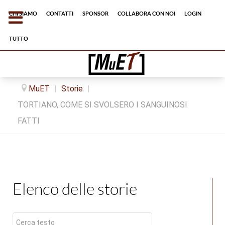
Chi siamo
Contatti
Sponsor
Collabora con noi
Login
tutto
MuET
|
Storie
|
TORTIANO, COME SI SVOLSERO I SANGUINOSI
FATTI
Elenco delle storie