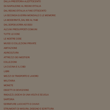
DALLA PREISTORIA ALL'OTTOCENTO
DA NAPOLEONE AL REGNO D'ITALIA
DAL REGNO D'ITALIA A FINE OTTOCENTO
LA SECONDA GUERRA MONDIALE E LE MEMORIE
LA MODERNITÀ, DAL 900 AL 1940
DAL DOPOGUERRA AD OGGI
ALCUNI PRESUPPOSTI COMUNI
TUTTE LE COSE
LE NOSTRE COSE
MUSEI E COLLEZIONI PRIVATE
ABITAZIONE
AGRICOLTURA
ATTREZZI DEI MESTIERI
COLLEZIONI
LA CUCINA E IL CIBO
LIBRI
MEZZI DI TRASPORTO E LAVORO
MILITARIA
MONETE
OGGETTI DI DEVOZIONE
RAGAZZI, GIOCHI DI UNA VOLTA E SCUOLA
SARTORIA
SERRATURE LUCCHETTI E CHIAVI
STRUMENTI DI MISURA, DISEGNO E SCRITTURA