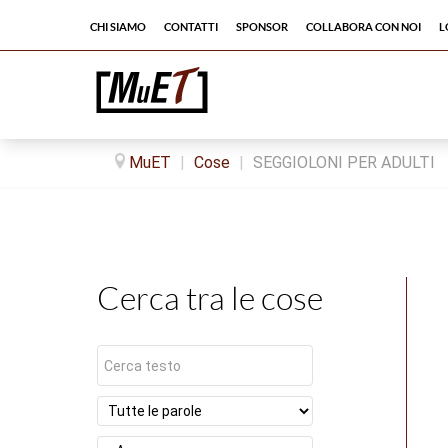
Chi siamo
Contatti
Sponsor
Collabora con noi
L
MuET
|
Cose
|
SEGGIOLONI PER ADULTI
Cerca tra le cose