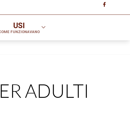
USI
COME FUNZIONAVANO
ER ADULTI