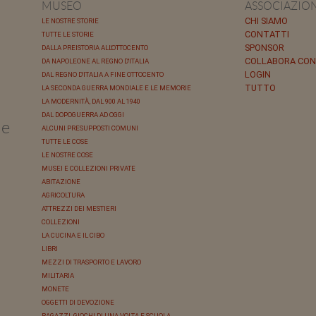
MUSEO
ASSOCIAZIO
CHI SIAMO
LE NOSTRE STORIE
CONTATTI
TUTTE LE STORIE
SPONSOR
DALLA PREISTORIA ALL'OTTOCENTO
COLLABORA CON
DA NAPOLEONE AL REGNO D'ITALIA
LOGIN
DAL REGNO D'ITALIA A FINE OTTOCENTO
TUTTO
LA SECONDA GUERRA MONDIALE E LE MEMORIE
LA MODERNITÀ, DAL 900 AL 1940
DAL DOPOGUERRA AD OGGI
le
ALCUNI PRESUPPOSTI COMUNI
TUTTE LE COSE
LE NOSTRE COSE
MUSEI E COLLEZIONI PRIVATE
ABITAZIONE
AGRICOLTURA
ATTREZZI DEI MESTIERI
COLLEZIONI
LA CUCINA E IL CIBO
LIBRI
MEZZI DI TRASPORTO E LAVORO
MILITARIA
MONETE
OGGETTI DI DEVOZIONE
RAGAZZI, GIOCHI DI UNA VOLTA E SCUOLA