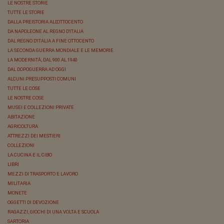
LE NOSTRE STORIE
TUTTE LE STORIE
DALLA PREISTORIA ALL'OTTOCENTO
DA NAPOLEONE AL REGNO D'ITALIA
DAL REGNO D'ITALIA A FINE OTTOCENTO
LA SECONDA GUERRA MONDIALE E LE MEMORIE
LA MODERNITÀ, DAL 900 AL 1940
DAL DOPOGUERRA AD OGGI
ALCUNI PRESUPPOSTI COMUNI
TUTTE LE COSE
LE NOSTRE COSE
MUSEI E COLLEZIONI PRIVATE
ABITAZIONE
AGRICOLTURA
ATTREZZI DEI MESTIERI
COLLEZIONI
LA CUCINA E IL CIBO
LIBRI
MEZZI DI TRASPORTO E LAVORO
MILITARIA
MONETE
OGGETTI DI DEVOZIONE
RAGAZZI, GIOCHI DI UNA VOLTA E SCUOLA
SARTORIA