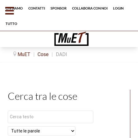
Chi siamo
Contatti
Sponsor
Collabora con noi
Login
tutto
MuET
|
Cose
|
DADI
Cerca tra le cose