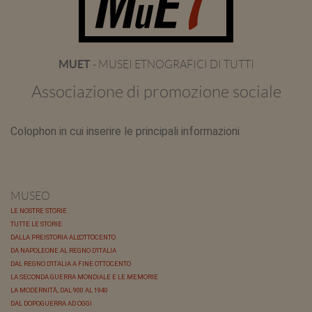
MUET
- MUSEI ETNOGRAFICI DI TUTTI
Associazione di promozione sociale
Colophon in cui inserire le principali informazioni
MUSEO
LE NOSTRE STORIE
TUTTE LE STORIE
DALLA PREISTORIA ALL'OTTOCENTO
DA NAPOLEONE AL REGNO D'ITALIA
DAL REGNO D'ITALIA A FINE OTTOCENTO
LA SECONDA GUERRA MONDIALE E LE MEMORIE
LA MODERNITÀ, DAL 900 AL 1940
DAL DOPOGUERRA AD OGGI