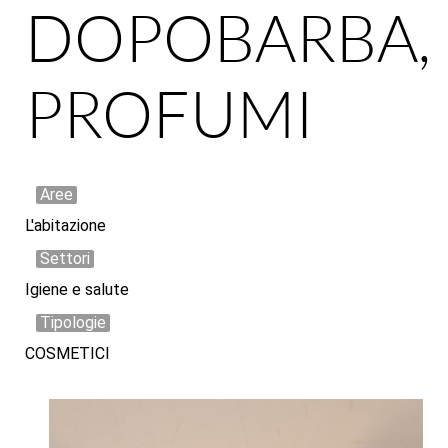
DOPOBARBA,
PROFUMI
Aree
L'abitazione
Settori
Igiene e salute
Tipologie
COSMETICI