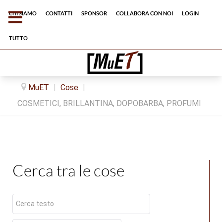
Chi siamo
Contatti
Sponsor
Collabora con noi
Login
tutto
MuET
|
Cose
|
COSMETICI, BRILLANTINA, DOPOBARBA, PROFUMI
Cerca tra le cose