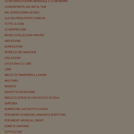
LA SECONDA GUERRA MONDIALE E LE MEMORIE
LA MODERNITÀ, DAL 900 AL 1940
DAL DOPOGUERRA AD OGGI
ALCUNI PRESUPPOSTI COMUNI
TUTTE LE COSE
LE NOSTRE COSE
MUSEI E COLLEZIONI PRIVATE
ABITAZIONE
AGRICOLTURA
ATTREZZI DEI MESTIERI
COLLEZIONI
LA CUCINA E IL CIBO
LIBRI
MEZZI DI TRASPORTO E LAVORO
MILITARIA
MONETE
OGGETTI DI DEVOZIONE
RAGAZZI, GIOCHI DI UNA VOLTA E SCUOLA
SARTORIA
SERRATURE LUCCHETTI E CHIAVI
STRUMENTI DI MISURA, DISEGNO E SCRITTURA
STRUMENTI MUSICALI, RADIO
COME SI USAVANO
TUTTI GLI USI