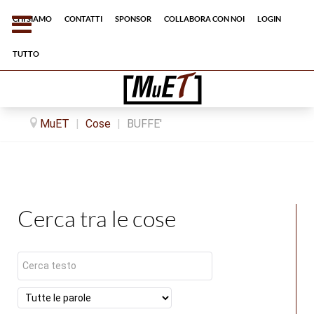
Chi siamo
Contatti
Sponsor
Collabora con noi
Login
tutto
MuET
|
Cose
|
BUFFE'
Cerca tra le cose