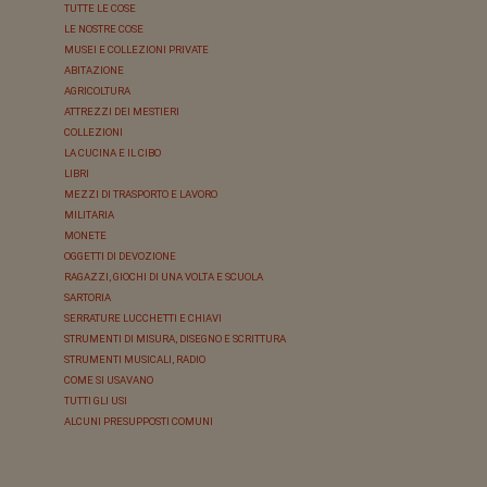
TUTTE LE COSE
LE NOSTRE COSE
MUSEI E COLLEZIONI PRIVATE
ABITAZIONE
AGRICOLTURA
ATTREZZI DEI MESTIERI
COLLEZIONI
LA CUCINA E IL CIBO
LIBRI
MEZZI DI TRASPORTO E LAVORO
MILITARIA
MONETE
OGGETTI DI DEVOZIONE
RAGAZZI, GIOCHI DI UNA VOLTA E SCUOLA
SARTORIA
SERRATURE LUCCHETTI E CHIAVI
STRUMENTI DI MISURA, DISEGNO E SCRITTURA
STRUMENTI MUSICALI, RADIO
COME SI USAVANO
TUTTI GLI USI
ALCUNI PRESUPPOSTI COMUNI