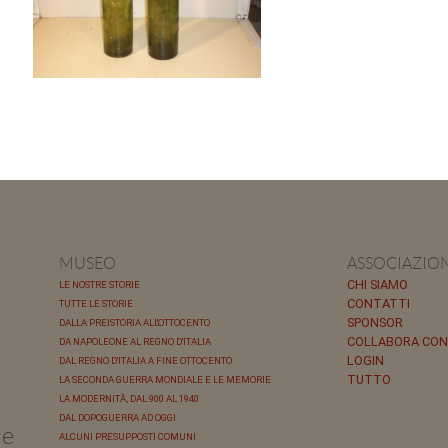
MUSEO
ASSOCIAZIO
CHI SIAMO
LE NOSTRE STORIE
CONTATTI
TUTTE LE STORIE
SPONSOR
DALLA PREISTORIA ALL'OTTOCENTO
COLLABORA CON
DA NAPOLEONE AL REGNO D'ITALIA
LOGIN
DAL REGNO D'ITALIA A FINE OTTOCENTO
TUTTO
LA SECONDA GUERRA MONDIALE E LE MEMORIE
LA MODERNITÀ, DAL 900 AL 1940
DAL DOPOGUERRA AD OGGI
le
ALCUNI PRESUPPOSTI COMUNI