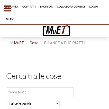
Chi siamo
Contatti
Sponsor
Collabora con noi
Login
tutto
MuET
|
Cose
|
BILANCE A DUE PIATTI
Cerca tra le cose