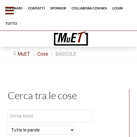
Chi siamo
Contatti
Sponsor
Collabora con noi
Login
tutto
MuET
|
Cose
|
BASCULE
Cerca tra le cose