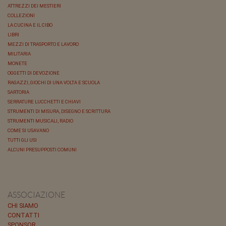
ATTREZZI DEI MESTIERI
COLLEZIONI
LA CUCINA E IL CIBO
LIBRI
MEZZI DI TRASPORTO E LAVORO
MILITARIA
MONETE
OGGETTI DI DEVOZIONE
RAGAZZI, GIOCHI DI UNA VOLTA E SCUOLA
SARTORIA
SERRATURE LUCCHETTI E CHIAVI
STRUMENTI DI MISURA, DISEGNO E SCRITTURA
STRUMENTI MUSICALI, RADIO
COME SI USAVANO
TUTTI GLI USI
ALCUNI PRESUPPOSTI COMUNI
ASSOCIAZIONE
CHI SIAMO
CONTATTI
SPONSOR