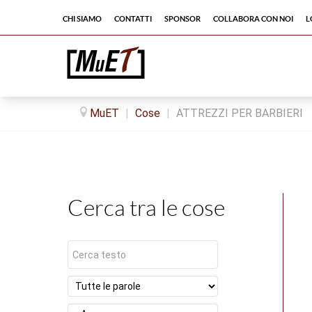
Chi siamo
Contatti
Sponsor
Collabora con noi
L
MuET
|
Cose
|
ATTREZZI PER BARBIERI
Cerca tra le cose