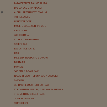
LA MODERNITÀ, DAL 900 AL 1940
DAL DOPOGUERRA AD OGGI
le
ALCUNI PRESUPPOSTI COMUNI
TUTTE LE COSE
LE NOSTRE COSE
MUSEI E COLLEZIONI PRIVATE
ABITAZIONE
AGRICOLTURA
ATTREZZI DEI MESTIERI
COLLEZIONI
LA CUCINA E IL CIBO
LIBRI
MEZZI DI TRASPORTO E LAVORO
MILITARIA
MONETE
OGGETTI DI DEVOZIONE
RAGAZZI, GIOCHI DI UNA VOLTA E SCUOLA
SARTORIA
SERRATURE LUCCHETTI E CHIAVI
STRUMENTI DI MISURA, DISEGNO E SCRITTURA
STRUMENTI MUSICALI, RADIO
COME SI USAVANO
TUTTI GLI USI