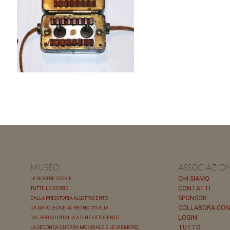
MUSEO
ASSOCIAZIO
CHI SIAMO
LE NOSTRE STORIE
CONTATTI
TUTTE LE STORIE
SPONSOR
DALLA PREISTORIA ALL'OTTOCENTO
COLLABORA CON
DA NAPOLEONE AL REGNO D'ITALIA
LOGIN
DAL REGNO D'ITALIA A FINE OTTOCENTO
TUTTO
LA SECONDA GUERRA MONDIALE E LE MEMORIE