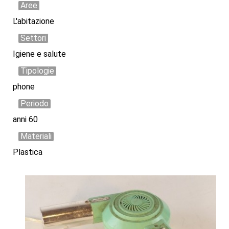
Aree
L'abitazione
Settori
Igiene e salute
Tipologie
phone
Periodo
anni 60
Materiali
Plastica