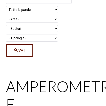
VAI
AMPEROMETR
E