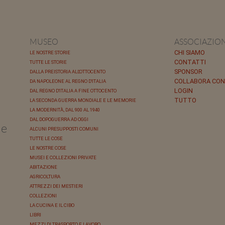
MUSEO
ASSOCIAZIO
CHI SIAMO
LE NOSTRE STORIE
CONTATTI
TUTTE LE STORIE
SPONSOR
DALLA PREISTORIA ALL'OTTOCENTO
COLLABORA CON
DA NAPOLEONE AL REGNO D'ITALIA
LOGIN
DAL REGNO D'ITALIA A FINE OTTOCENTO
TUTTO
LA SECONDA GUERRA MONDIALE E LE MEMORIE
LA MODERNITÀ, DAL 900 AL 1940
DAL DOPOGUERRA AD OGGI
le
ALCUNI PRESUPPOSTI COMUNI
TUTTE LE COSE
LE NOSTRE COSE
MUSEI E COLLEZIONI PRIVATE
ABITAZIONE
AGRICOLTURA
ATTREZZI DEI MESTIERI
COLLEZIONI
LA CUCINA E IL CIBO
LIBRI
MEZZI DI TRASPORTO E LAVORO