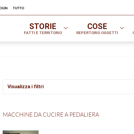
ogin
tutto
STORIE
COSE
FATTI E TERRITORIO
REPERTORIO OGGETTI
Visualizza i filtri
Settori
Tipologie
MACCHINE DA CUCIRE A PEDALIERA
Tutto
A
B
C
D
E
F
G
H
I
J
K
L
M
N
O
P
Q
R
S
T
U
V
W
Y
Z