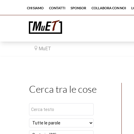
Chi siamo
Contatti
Sponsor
Collabora con noi
L
MuET
Cerca tra le cose