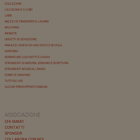
COLLEZIONI
LA CUCINA E IL CIBO
LIBRI
MEZZI DI TRASPORTO E LAVORO
MILITARIA
MONETE
OGGETTI DI DEVOZIONE
RAGAZZI, GIOCHI DI UNA VOLTA E SCUOLA
SARTORIA
SERRATURE LUCCHETTI E CHIAVI
STRUMENTI DI MISURA, DISEGNO E SCRITTURA
STRUMENTI MUSICALI, RADIO
COME SI USAVANO
TUTTI GLI USI
ALCUNI PRESUPPOSTI COMUNI
ASSOCIAZIONE
CHI SIAMO
CONTATTI
SPONSOR
COLLABORA CON NOI