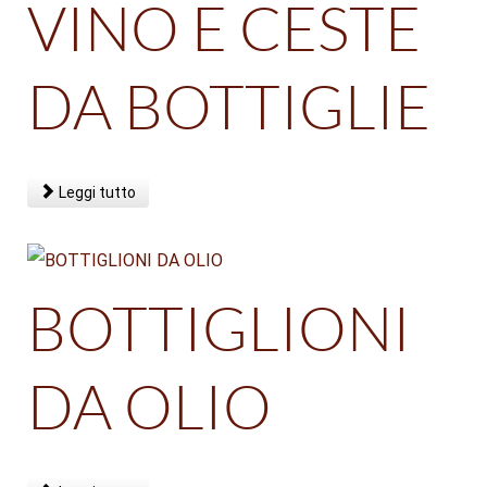
VINO E CESTE
Tutto
A
B
C
D
E
F
G
H
I
J
K
L
M
N
O
P
Q
R
S
T
U
V
W
Y
Z
Risultati 21 - 40 di 113
DA BOTTIGLIE
Pagina 2 di 6
Leggi tutto
BOTTIGLIONI
DA OLIO