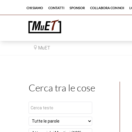
Chi siamo
Contatti
Sponsor
Collabora con noi
L
MuET
Cerca tra le cose