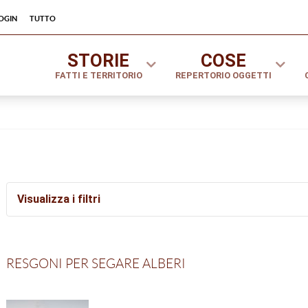
ogin
tutto
STORIE
COSE
FATTI E TERRITORIO
REPERTORIO OGGETTI
Visualizza i filtri
Settori
Tipologie
RESGONI PER SEGARE ALBERI
Tutto
A
B
C
D
E
F
G
H
I
J
K
L
M
N
O
P
Q
R
S
T
U
V
W
Y
Z